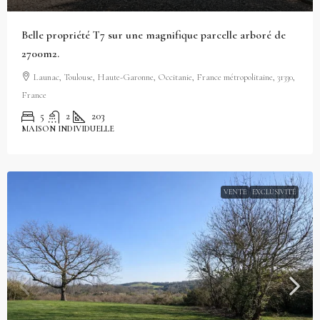
Belle propriété T7 sur une magnifique parcelle arboré de
2700m2.
Launac, Toulouse, Haute-Garonne, Occitanie, France métropolitaine, 31330,
France
5
2
203
MAISON INDIVIDUELLE
VENTE
EXCLUSIVITÉ