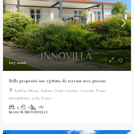
627 000€
Belle propriété sur 1578m2 de terrain avec piscine.
Rouffiac-Tolosan, Toulouse, Haute-Garonne, Occitanie, France
métropolitaine, 31180, France
4
2
181
MAISON INDIVIDUELLE