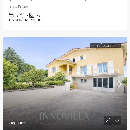
31140, France
3
1
134
MAISON INDIVIDUELLE
VENTE
EXCLUSIVITÉ
365 000€