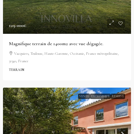
129 000€
Magnifique terrain de 1400m2 avec vue dégagée.
Vacquiers, Toulouse, Haute-Garonne, Occitanie, France métropolitaine,
31340, France
TERRAIN
VENTE
EXCLUSIVITÉ
RÉSERVÉ