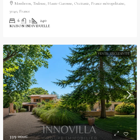
Montberon, Toulouse, Haute-Garonne, Occitanie, France métropolitaine,
31140, France
6
3
240
MAISON INDIVIDUELLE
VENTE
EXCLUSIVITÉ
339 000€