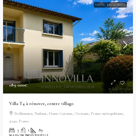
VENTE
EXCLUSIVITÉ
189 000€
Villa T4 à rénover, centre village.
Pechbonnieu, Toulouse, Haute-Garonne, Occitanie, France métropolitaine,
31140, France
3
1
89
MAISON INDIVIDUELLE