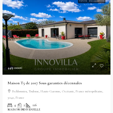
VENTE
EXCLUSIVITÉ
449 000€
Maison T5 de 2017 Sous garanties décennales
Pechbonnieu, Toulouse, Haute-Garonne, Occitanie, France métropolitaine,
31140, France
4
2
116
MAISON INDIVIDUELLE