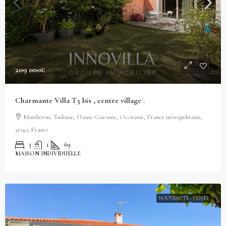
209 000€
Charmante Villa T3 bis , centre village .
Montberon, Toulouse, Haute-Garonne, Occitanie, France métropolitaine,
31140, France
3
1
69
MAISON INDIVIDUELLE
NOUVEAUTÉ
VENTE