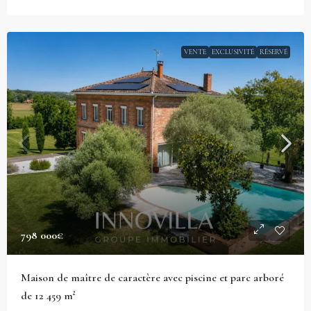
VENTE
EXCLUSIVITÉ
RÉSERVÉ
798 000€
Maison de maître de caractère avec piscine et parc arboré
de 12 459 m²