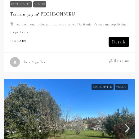
EXCLUSIVITÉ
VENDU
Terrain 523 m² PECHBONNIEU
Pechbonnieu, Toulouse, Haute-Garonne, Occitanie, France métropolitaine,
31140, France
TERRAIN
Détails
il y a 2 ans
Elodie Vignolles
EXCLUSIVITÉ
VENDU