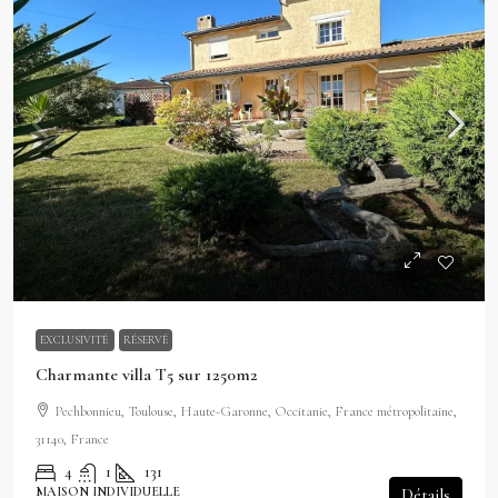
EXCLUSIVITÉ
RÉSERVÉ
Charmante villa T5 sur 1250m2
Pechbonnieu, Toulouse, Haute-Garonne, Occitanie, France métropolitaine,
31140, France
4
1
131
MAISON INDIVIDUELLE
Détails