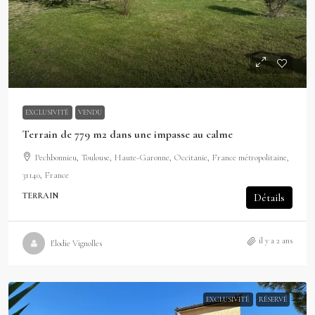
EXCLUSIVITÉ
VENDU
Terrain de 779 m2 dans une impasse au calme
Pechbonnieu, Toulouse, Haute-Garonne, Occitanie, France métropolitaine,
31140, France
TERRAIN
Détails
il y a 2 ans
Elodie Vignolles
EXCLUSIVITÉ
RÉSERVÉ