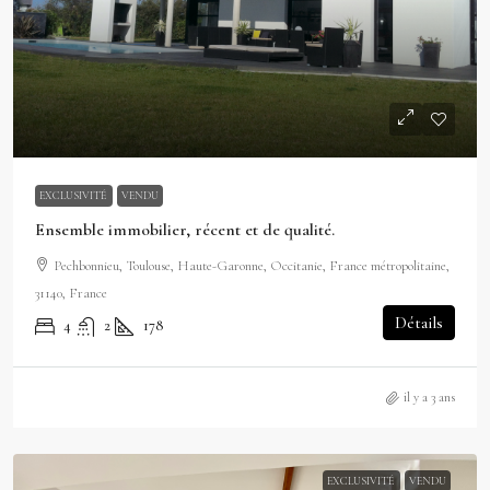
EXCLUSIVITÉ
VENDU
Ensemble immobilier, récent et de qualité.
Pechbonnieu, Toulouse, Haute-Garonne, Occitanie, France métropolitaine,
31140, France
Détails
4
2
178
il y a 3 ans
EXCLUSIVITÉ
VENDU