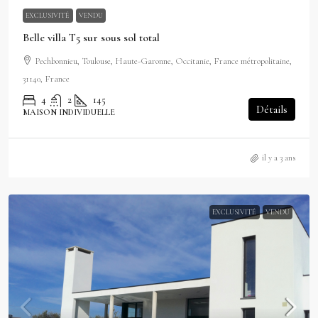
EXCLUSIVITÉ
VENDU
Belle villa T5 sur sous sol total
Pechbonnieu, Toulouse, Haute-Garonne, Occitanie, France métropolitaine,
31140, France
4
2
145
Détails
MAISON INDIVIDUELLE
il y a 3 ans
EXCLUSIVITÉ
VENDU