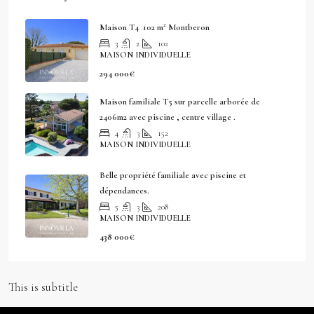
Maison T4 102 m² Montberon
3
2
102
MAISON INDIVIDUELLE
294 000€
Maison familiale T5 sur parcelle arborée de
2406m2 avec piscine , centre village .
4
3
152
MAISON INDIVIDUELLE
Belle propriété familiale avec piscine et
dépendances.
5
3
208
MAISON INDIVIDUELLE
438 000€
This is subtitle