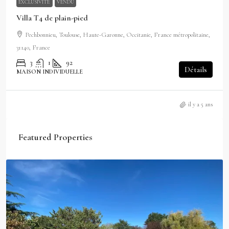
EXCLUSIVITÉ
VENDU
Villa T4 de plain-pied
Pechbonnieu, Toulouse, Haute-Garonne, Occitanie, France métropolitaine,
31140, France
3
1
92
Détails
MAISON INDIVIDUELLE
il y a 5 ans
Featured Properties