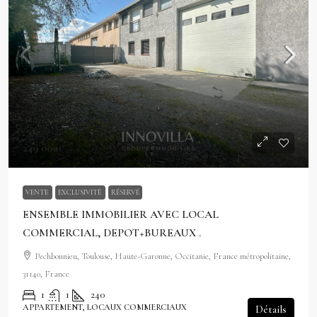
249 000€
VENTE
EXCLUSIVITÉ
RÉSERVÉ
ENSEMBLE IMMOBILIER AVEC LOCAL
COMMERCIAL, DEPOT+BUREAUX .
Pechbonnieu, Toulouse, Haute-Garonne, Occitanie, France métropolitaine,
31140, France
1
1
240
APPARTEMENT, LOCAUX COMMERCIAUX
Détails