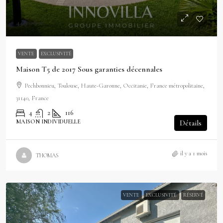
449 000€
VENTE
EXCLUSIVITÉ
Maison T5 de 2017 Sous garanties décennales
Pechbonnieu, Toulouse, Haute-Garonne, Occitanie, France métropolitaine,
31140, France
4
2
116
MAISON INDIVIDUELLE
Détails
il y a 1 mois
THOMAS
VENTE
EXCLUSIVITÉ
RÉSERVÉ