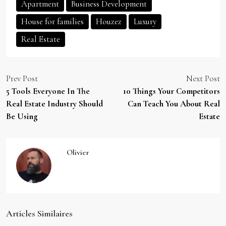
Apartment
Business Development
House for families
Houzez
Luxury
Real Estate
Prev Post
Next Post
5 Tools Everyone In The
10 Things Your Competitors
Real Estate Industry Should
Can Teach You About Real
Be Using
Estate
Olivier
Articles Similaires