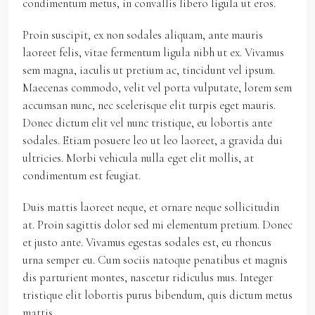
condimentum metus, in convallis libero ligula ut eros.
Proin suscipit, ex non sodales aliquam, ante mauris
laoreet felis, vitae fermentum ligula nibh ut ex. Vivamus
sem magna, iaculis ut pretium ac, tincidunt vel ipsum.
Maecenas commodo, velit vel porta vulputate, lorem sem
accumsan nunc, nec scelerisque elit turpis eget mauris.
Donec dictum elit vel nunc tristique, eu lobortis ante
sodales. Etiam posuere leo ut leo laoreet, a gravida dui
ultricies. Morbi vehicula nulla eget elit mollis, at
condimentum est feugiat.
Duis mattis laoreet neque, et ornare neque sollicitudin
at. Proin sagittis dolor sed mi elementum pretium. Donec
et justo ante. Vivamus egestas sodales est, eu rhoncus
urna semper eu. Cum sociis natoque penatibus et magnis
dis parturient montes, nascetur ridiculus mus. Integer
tristique elit lobortis purus bibendum, quis dictum metus
mattis.