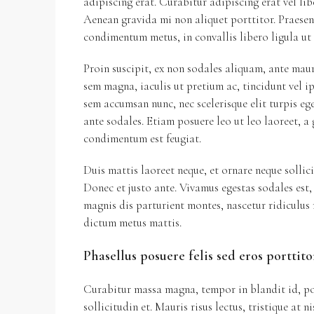
adipiscing erat. Curabitur adipiscing erat vel l
Aenean gravida mi non aliquet porttitor. Praesen
condimentum metus, in convallis libero ligula ut 
Proin suscipit, ex non sodales aliquam, ante maur
sem magna, iaculis ut pretium ac, tincidunt vel 
sem accumsan nunc, nec scelerisque elit turpis ege
ante sodales. Etiam posuere leo ut leo laoreet, a 
condimentum est feugiat.
Duis mattis laoreet neque, et ornare neque sollic
Donec et justo ante. Vivamus egestas sodales est
magnis dis parturient montes, nascetur ridiculus 
dictum metus mattis.
Phasellus posuere felis sed eros porttito
Curabitur massa magna, tempor in blandit id, por
sollicitudin et. Mauris risus lectus, tristique at n