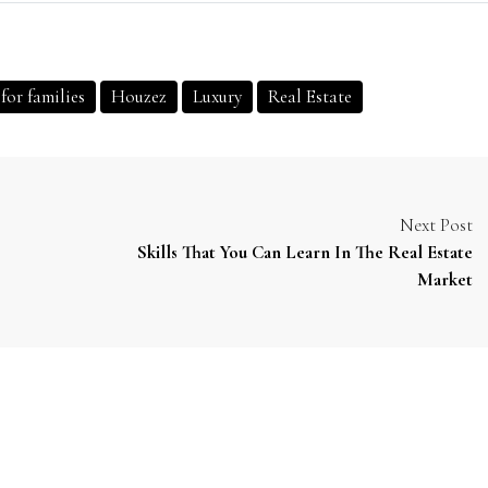
for families
Houzez
Luxury
Real Estate
Next Post
Skills That You Can Learn In The Real Estate
Market