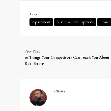
Tags
Apartment
Business Development
House 
Prev Post
10 Things Your Competitors Can Teach You About
Real Estate
Olivier