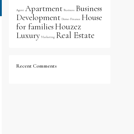
Apartment
Business
Agent
Business
Development
House
Demo
Finance
Houzez
for families
Real Estate
Luxury
Marketing
Recent Comments