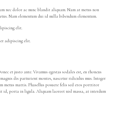
ulum nec dolor ac nunc blandit aliquam. Nam at metus non
i metus. Nam elementum dui id nulla bibendum elementum.
piscing elit.
r adipiscing elit.
onec et justo ante. Vivamus egestas sodales est, eu rhoncus
magnis dis parturient montes, nascetur ridiculus mus. Integer
um metus mattis. Phasellus posuere felis sed eros porttitor
 id, porta in ligula. Aliquam laoreet nisl massa, at interdum