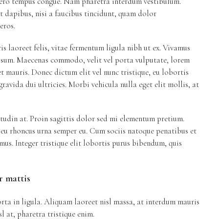
ibero tempus congue. Nam pharetra interdum vestibulum.
t dapibus, nisi a faucibus tincidunt, quam dolor
eros.
is laoreet felis, vitae fermentum ligula nibh ut ex. Vivamus
ipsum. Maecenas commodo, velit vel porta vulputate, lorem
t mauris. Donec dictum elit vel nunc tristique, eu lobortis
gravida dui ultricies. Morbi vehicula nulla eget elit mollis, at
itudin at. Proin sagittis dolor sed mi elementum pretium.
, eu rhoncus urna semper eu. Cum sociis natoque penatibus et
mus. Integer tristique elit lobortis purus bibendum, quis
r mattis
ta in ligula. Aliquam laoreet nisl massa, at interdum mauris
isl at, pharetra tristique enim.