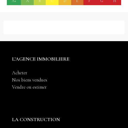
A+
A
B
C
D
E
F
G
H
L’AGENCE IMMOBILIERE
Acheter
Nos biens vendues
Vendre ou estimer
LA CONSTRUCTION