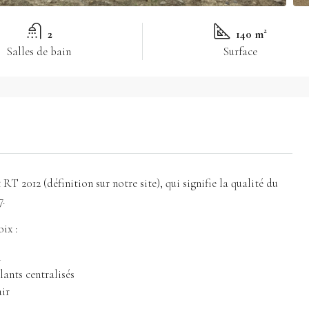
2
140 m²
Salles de bain
Surface
 RT 2012 (définition sur notre site), qui signifie la qualité du
7.
ix :
m
ants centralisés
air