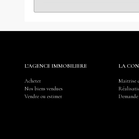
L’AGENCE IMMOBILIERE
LA CO
Acheter
Maitrise 
Nos biens vendues
Réalisati
Vendre ou estimer
Demande