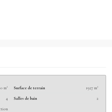
40 m²
Surface de terrain
1927 m²
4
Salles de bain
2
ction