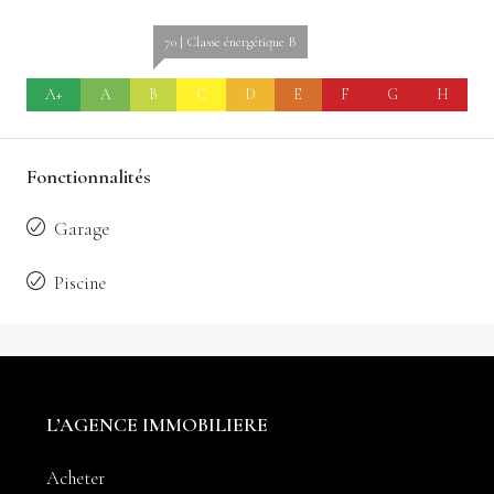
70 | Classe énergétique B
A+
A
B
C
D
E
F
G
H
Fonctionnalités
Garage
Piscine
L’AGENCE IMMOBILIERE
Acheter